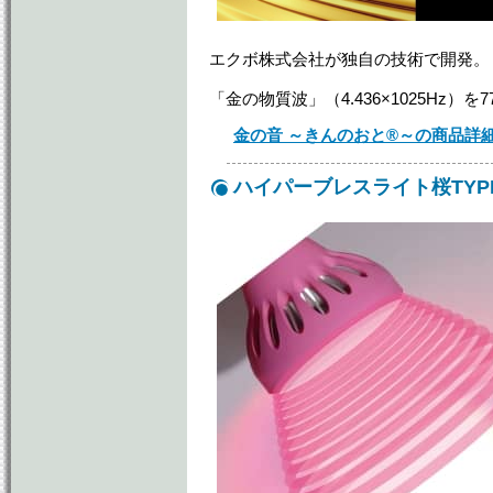
エクボ株式会社が独自の技術で開発。
「金の物質波」（4.436×1025Hz
金の音 ～きんのおと®～の商品詳
ハイパーブレスライト桜TYP