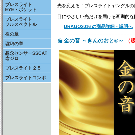
ブレスライト
光を変える！ブレスライトヤングルの
EYE・ポケット
目にやさしい光だけを届ける画期的な
ブレスライト
フルスペクトル
DRAGO2016 の商品詳細・説明へ
桜の章
金の音 ～きんのおと®～
（
琥珀の章
想念センサーSSCAT
念ジロ
ブレスライト２５
ブレスライトコンポ