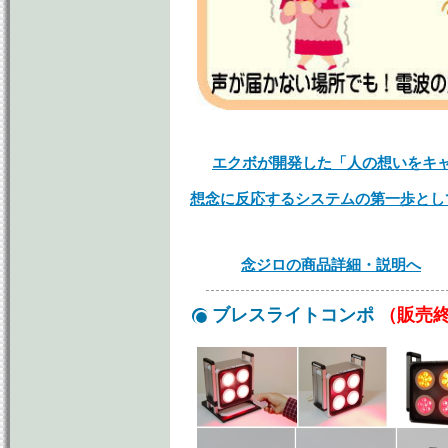
エクボが開発した「人の想いをキ
想念に反応するシステムの第一歩とし
念ジロの商品詳細・説明へ
ブレスライトコンポ
（販売