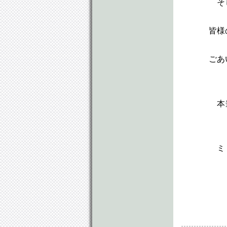
そ
皆様
ごあ
本
ミ