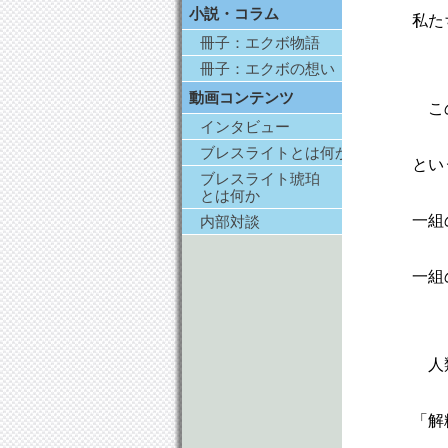
小説・コラム
私た
冊子：エクボ物語
冊子：エクボの想い
動画コンテンツ
こ
インタビュー
ブレスライトとは何か
とい
ブレスライト琥珀
とは何か
一組
内部対談
一組
人
「解