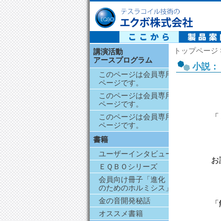
テスラコイル技術の エクボ株式会社
トップページ 
講演活動
アースプログラム
小説：
このページは会員専用
ページです。
このページは会員専用
ページです。
「
このページは会員専用
ページです。
書籍
ユーザーインタビュー
お
ＥＱＢＯシリーズ
会員向け冊子「進化
のためのホルミシス」
金の音開発秘話
「
オススメ書籍