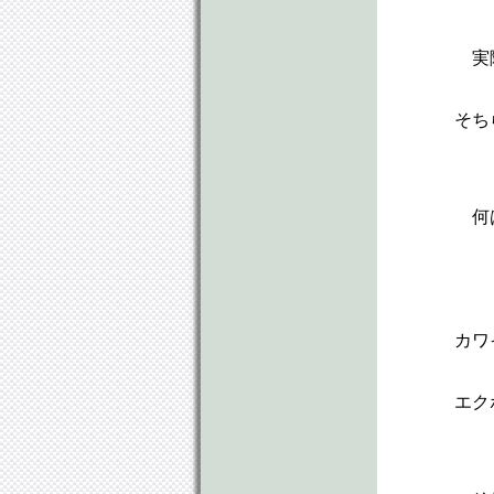
実
そち
何
カワ
エク