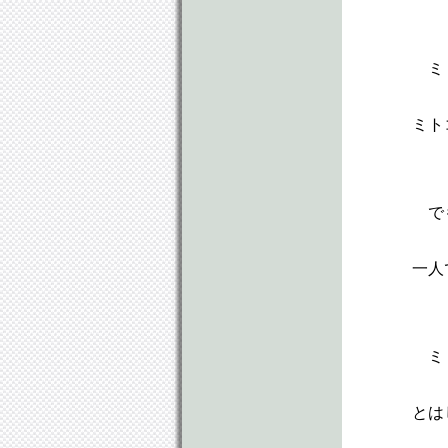
ミ
ミト
で
一人
ミ
とは