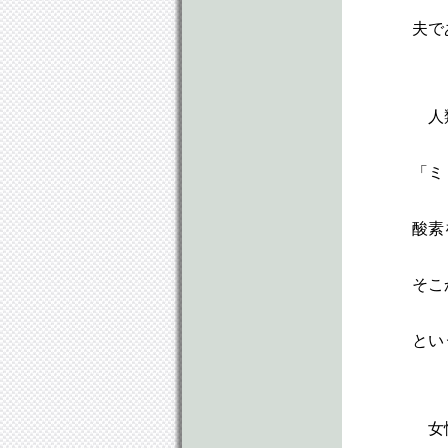
夫で
人
「ミ
酸素
そこ
とい
女