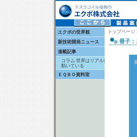
テスラコイル技術の エクボ株式会社
トップページ >
エクボの世界観
冊子：エ
新技術開発ニュース
連載記事
コラム 世界はリアルに
動いている
ＥＱＢＯ資料室