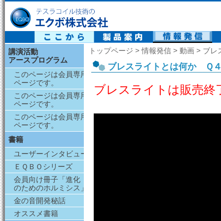
テスラコイル技術の エクボ株式会社
トップページ > 情報発信 > 動画 >
講演活動
アースプログラム
ブレスライトとは何か Ｑ
このページは会員専用
ページです。
ブレスライトは販売終
このページは会員専用
ページです。
このページは会員専用
ページです。
書籍
ユーザーインタビュー
ＥＱＢＯシリーズ
会員向け冊子「進化
のためのホルミシス」
金の音開発秘話
オススメ書籍