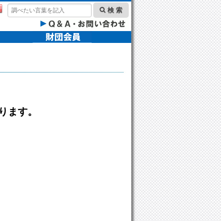
検 索
ります。