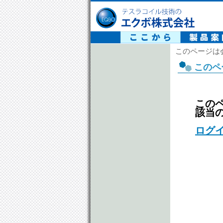
テスラコイル技術の エクボ株式会社
このページは
このペ
この
該当
ログ